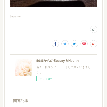
Beauty
(
9
)
50歳からのBeauty＆Health
若く・軽やかに・・・そして賢くいきまし
ょう
フォロー
関連記事