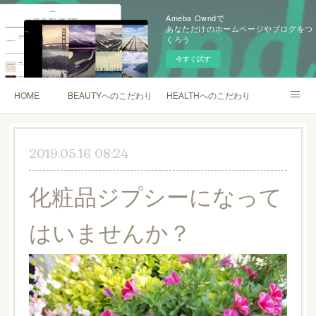
Ameba Owndで
あなただけのホームページやブログをつ
くろう
今すぐ試す
HOME
BEAUTYへのこだわり
HEALTHへのこだわり
SHOP
2019.05.16 08:24
化粧品ジプシーになって
はいませんか？